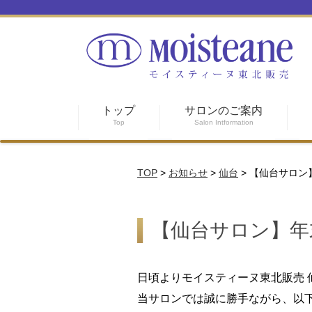
トップ
サロンのご案内
Top
Salon Intformation
TOP
>
お知らせ
>
仙台
>
【仙台サロン
【仙台サロン】年
日頃よりモイスティーヌ東北販売
当サロンでは誠に勝手ながら、以