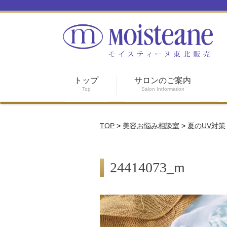
トップ
サロンのご案内
Top
Salon Intformation
TOP
>
美容お悩み相談室
>
夏のUV対策
24414073_m