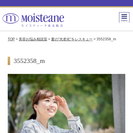
TOP
>
美容お悩み相談室
>
夏の“光老化”をレスキュー
>
3552358_m
3552358_m