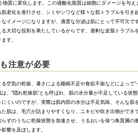
という物質に変化します。この過酸化脂質は細胞にダメージを与
れ肌老化を進行させ、シミやシワなど様々な肌トラブルを引き
うなイメージになりますが、適度な分泌は肌にとって不可欠で
える大切な役割を果たしているからです。過剰な皮脂トラブル
ります。
も注意が必要
る空気の乾燥、暑さによる睡眠不足や食欲不振などによって”
は、”隠れ乾燥肌”とも呼ばれ、肌の水分量が不足している状
きにくいのですが、実際は肌内部の水分は不足気味。そんな肌
れた肌は、毛穴が詰まりやすくなり、ニキビや吹き出物ができ
知らずのうちに乾燥状態を加速させ、うるおいを保つ角質層の
い影響を及ぼします。