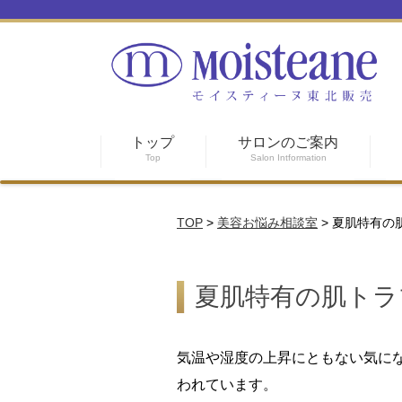
トップ
サロンのご案内
Top
Salon Intformation
TOP
>
美容お悩み相談室
>
夏肌特有の
夏肌特有の肌トラ
気温や湿度の上昇にともない気に
われています。